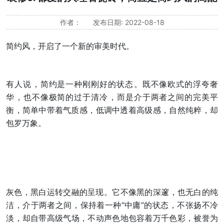
作者：
发布日期: 2022-08-18
简约风，开启了一个新的审美时代。
有人说，简约是一种刚刚好的状态。既不像欧式的浮夸奢
华，也不像极简的过于清冷，而是介于两者之间的完美平
衡，简单中带着气质感，低调中透着高级感，自然纯粹，却
包罗万象。
灰色，黑白运转交融的呈现。它不像黑的深邃，也无白的纯
洁，介于两者之间，保持着一种“中庸”的状态，不张扬不冷
淡，却自带高级气场，不动声色地包容着万千色彩，被誉为