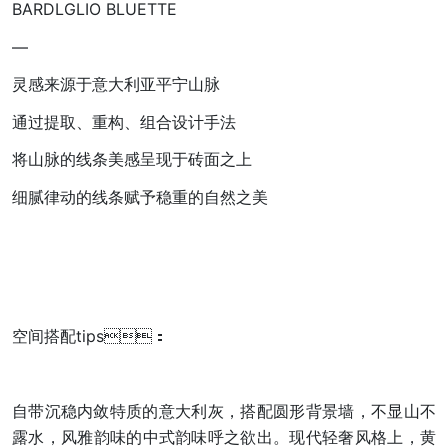
BARDLGLIO BLUETTE
—
灵感来源于意大利亚平宁山脉
通过提取、重构、组合设计手法
将山脉的线条美感呈现于砖面之上
细腻律动的线条赋予稳重的自然之美
空间搭配tips：
自带沉稳内敛特质的意大利灰，搭配圆形背景墙，不显山不
露水，风雅韵味的中式韵味呼之欲出。现代轻奢风格上，黄