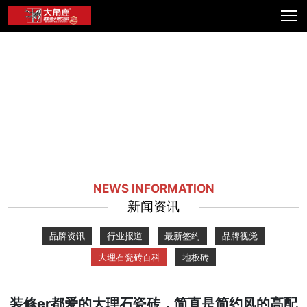
NEWS INFORMATION
新闻资讯
品牌资讯
行业报道
最新签约
品牌视觉
大理石瓷砖百科
地板砖
装修er都爱的大理石瓷砖，简直是简约风的高配