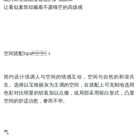
让看似素简却藏着不露锋芒的高级感
空间搭配tips：
简约设计强调人与空间的情感互动，空间与自然的和谐共
生。选择以宝格丽灰为主调的空间，在搭配上可克制地选用
色彩对比明显的软装加以点缀，或局部采用留白形式，凸显
空间的舒适治愈，奢而不华。
气