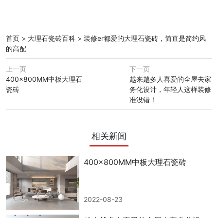
首页
>
大理石瓷砖百科
>
装修er都爱的大理石瓷砖，简直是简约风
的高配
上一页
下一页
400x800MM中板大理石
越来越多人喜爱的全屋去家
瓷砖
务化设计，年轻人这样装修
准没错！
相关新闻
400x800MM中板大理石瓷砖
2022-08-23