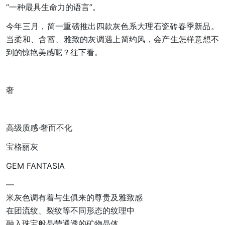
“一种最具生命力的语言”。
今年三月，简一重磅推出四款灰色系大理石瓷砖春季新品。
当柔和、含蓄、雅致的灰调遇上简约风，会产生怎样意想不
到的惊艳美感呢？往下看。
奢
高级质感·奢而不化
宝格丽灰
GEM FANTASIA
—
米灰色调有着与生俱来的尊贵及雅致感
在团流纹、裂纹等不同形态的纹理中
融入珠宝般晶莹通透的矿物晶体