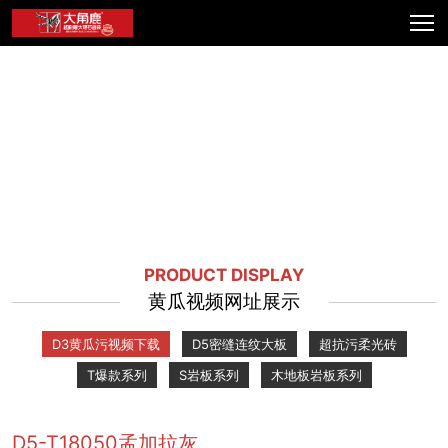
PRODUCT DISPLAY
黄瓜视频网址展示
D3黄瓜污视频下载
D5密缝连纹大板
超抗污柔光砖
T爆款系列
S岩板系列
木地板岩板系列
D5-T18050孟加拉灰