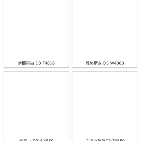
伊丽莎白 D3-T4808
雅格斯灰 D3-W4883
青花白 D3-W4880
孟加拉灰浅D3-T4850