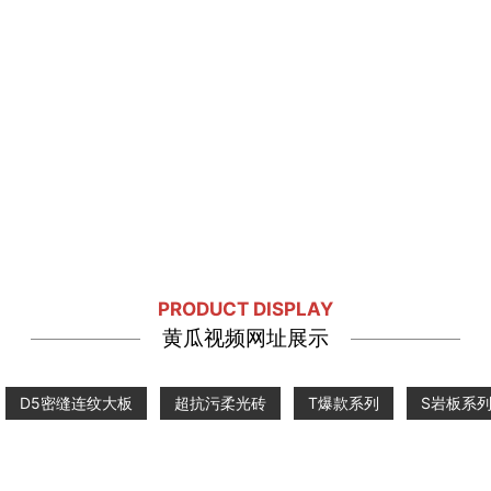
PRODUCT DISPLAY
黄瓜视频网址展示
D5密缝连纹大板
超抗污柔光砖
T爆款系列
S岩板系