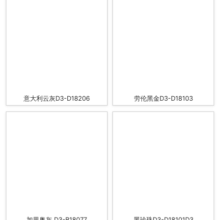
意大利云灰D3-D18206
劳伦黑金D3-D18103
加里奥灰 D3-B18077
黑珍珠D3-D18101D3